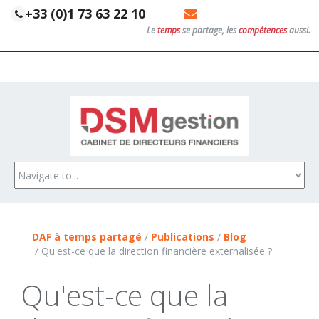
+33 (0)1 73 63 22 10
Le
temps
se partage, les
compétences
aussi.
NOS MISSIONS
ACCUEIL
NOS CLIENTS
TÉMOIGNAGES
DAF à temps partagé
/
Publications
/
Blog
A POURVOIR
/
Qu'est-ce que la direction financière externalisée ?
Qu'est-ce que la