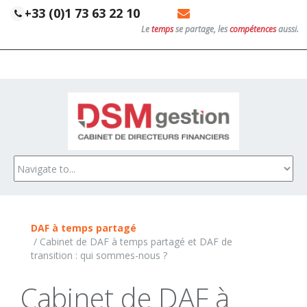
+33 (0)1 73 63 22 10
Le
temps
se partage, les
compétences
aussi.
NOS MISSIONS
ACCUEIL
NOS CLIENTS
TÉMOIGNAGES
DAF à temps partagé
A POURVOIR
/
Cabinet de DAF à temps partagé et DAF de
transition : qui sommes-nous ?
Cabinet de DAF à